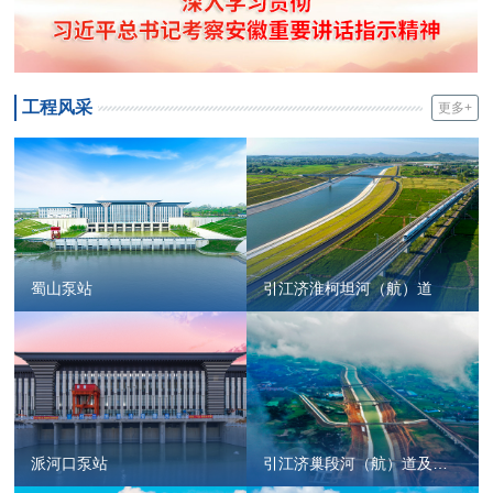
工程风采
更多+
蜀山泵站
引江济淮柯坦河（航）道
派河口泵站
引江济巢段河（航）道及桥
梁