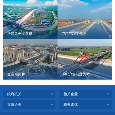
淠河总干渠渡槽
庐江节制闸船闸
金寨南路桥
G40沪陕高速大桥
政府机关
相关企业
直属企业
相关媒体